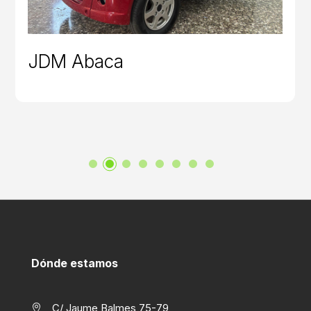
JDM Abaca
Dónde estamos
C/ Jaume Balmes 75-79
