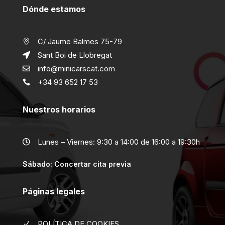
Dónde estamos
C/ Jaume Balmes 75-79

Sant Boi de Llobregat

info@minicarscat.com

+34 93 652 17 53

Nuestros horarios
Lunes – Viernes: 9:30 a 14:00 de 16:00 a 19:30h

Sábado: Concertar cita previa
Páginas legales
POLÍTICA DE COOKIES
N