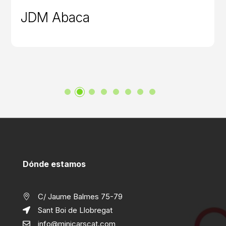
JDM Abaca
Dónde estamos
C/ Jaume Balmes 75-79

Sant Boi de Llobregat

info@minicarscat.com
