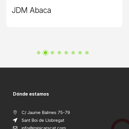
JDM Abaca
Dónde estamos
C/ Jaume Balmes 75-79

Sant Boi de Llobregat

info@minicarscat.com
