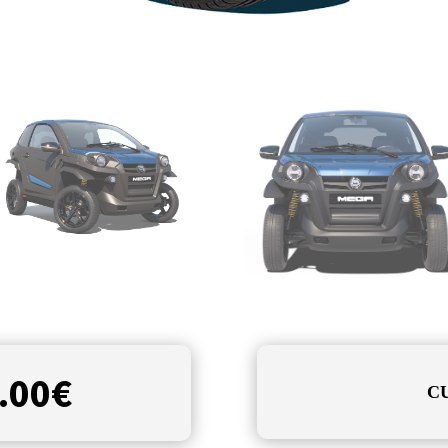
.00
€
C