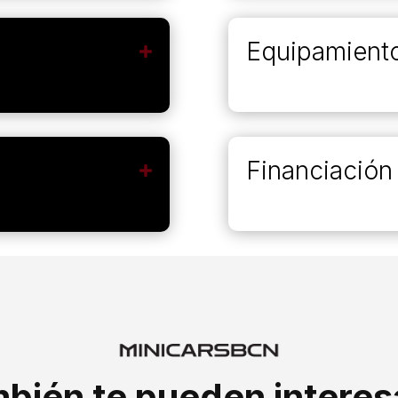
Equipamient
m
Financiación
bién te pueden intere