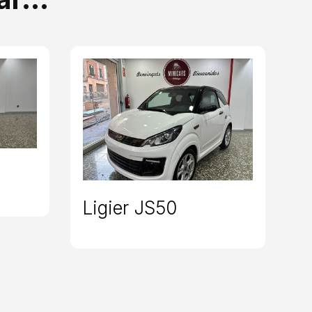
Ligier JS50
C