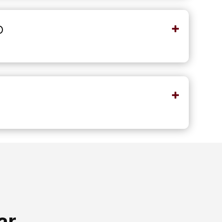
o
sar…