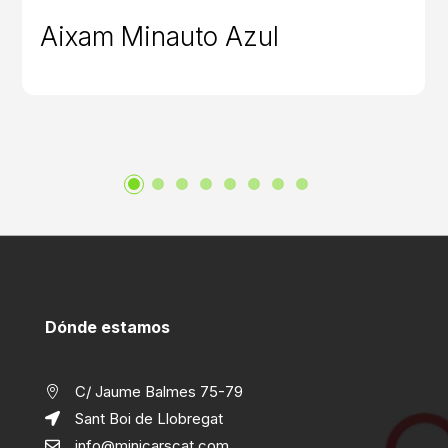
Aixam Minauto Azul
Dónde estamos
C/ Jaume Balmes 75-79

Sant Boi de Llobregat

info@minicarscat.com
