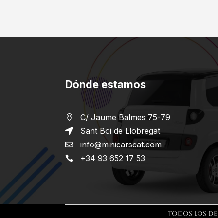
Dónde estamos
C/ Jaume Balmes 75-79

Sant Boi de Llobregat

info@minicarscat.com

+34 93 652 17 53

Todos los de