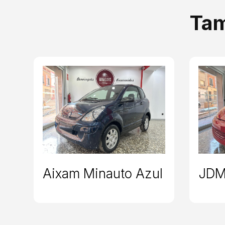
Tam
Aixam Minauto Azul
JDM