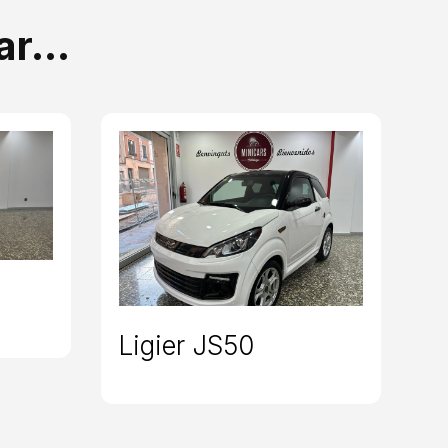
sar…
Ligier JS50
C